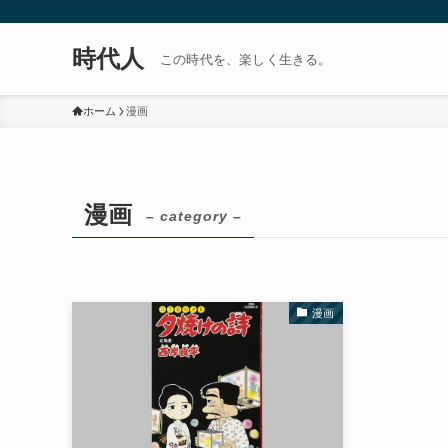
時代人
この時代を、楽しく生きる。
ホーム
漫画
漫画
– category –
漫画